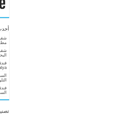
أحدث
شقق 
مطلة
شقق
البحر عا
فندق
alya
السي
الثل
فند
السلطان 
تصني