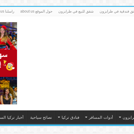
 فندقية في طرابزون
شقق للبيع في طرابزون
حول الموقع about us
راسلنا contact us
رابزون
أدوات المسافر
فنادق تركيا
نصائح سياحية
أخبار تركيا الس