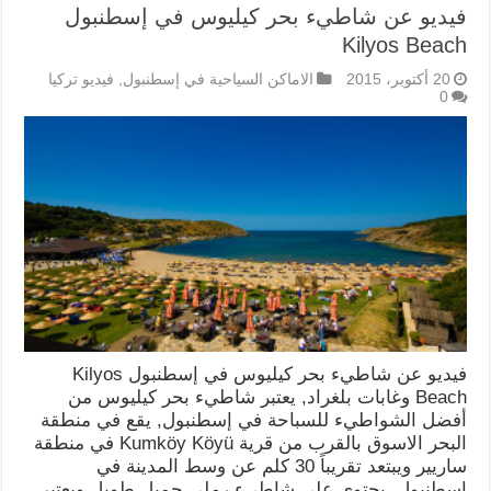
فيديو عن شاطيء بحر كيليوس في إسطنبول
Kilyos Beach
20 أكتوبر، 2015
الاماكن السياحية في إسطنبول
,
فيديو تركيا
0
فيديو عن شاطيء بحر كيليوس في إسطنبول Kilyos
Beach وغابات بلغراد, يعتبر شاطيء بحر كيليوس من
أفضل الشواطيء للسباحة في إسطنبول, يقع في منطقة
البحر الاسوق بالقرب من قرية Kumköy Köyü في منطقة
ساريير ويبتعد تقريباً 30 كلم عن وسط المدينة في
إسطنبول, يحتوي على شاطيء رملي جميل طويل ويعتبر