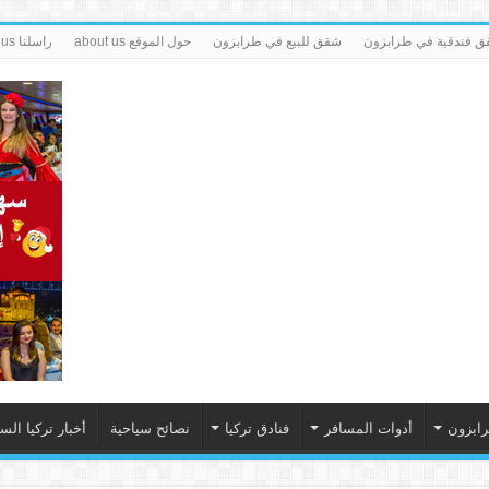
 فندقية في طرابزون
شقق للبيع في طرابزون
حول الموقع about us
راسلنا contact us
رابزون
أدوات المسافر
فنادق تركيا
نصائح سياحية
أخبار تركيا الس