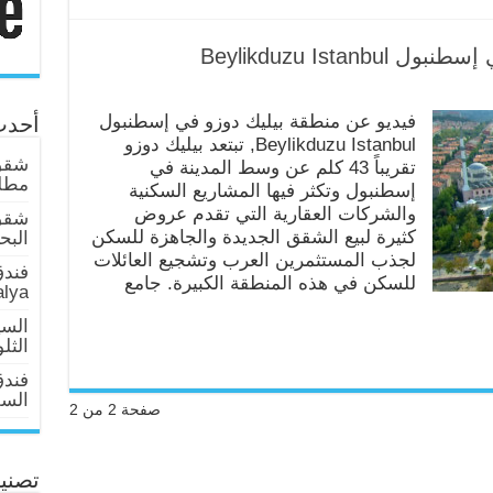
Beylikduzu Ista
فيديو عن منطقة بيليك دوزو في إسطنبول
أحدث
Beylikduzu Istanbul, تبتعد بيليك دوزو
شقق 
تقريباً 43 كلم عن وسط المدينة في
مطلة
إسطنبول وتكثر فيها المشاريع السكنية
والشركات العقارية التي تقدم عروض
شقق
كثيرة لبيع الشقق الجديدة والجاهزة للسكن
البحر عا
لجذب المستثمرين العرب وتشجيع العائلات
فندق
للسكن في هذه المنطقة الكبيرة. جامع
alya
السي
الثل
فند
السلطان 
صفحة 2 من 2
تصني