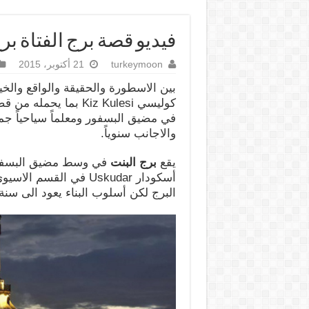
فيديو قصة برج الفتاة ب
turkeymoon
21 أكتوبر، 2015
بين الاسطورة والحقيقة والواقع والخيا
كوليسي Kiz Kulesi بما
في مضيق البسفور ومعلماً سياحياً جم
والاجانب سنوياً.
يقع
برج البنت
أسكودار Uskudar في الق
البرج لكن أسلوب البناء يعود الى سنة 341 قبل الميلاد تقريباً