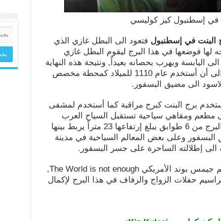
 في إسطنبول كيز كوليسي
 البنت في إسطنبول
فتعود الى البطل غازي الذي
 لها فوضعها في هذا البرج ليقوم البطل غازي
لى اليابسة ويهرب بحصانه بعيداً, ونتيجة هذه النهاية
بقي هذا البرج مهجوراً لسنين طويلة الى أن أستخدم عام 1110 للميلاد كمحطة مخصص
الاسود الى مضيق البسفور.
حصار القسطنطينية عام 1453 أستخدم برج البنت كبرج مراقبة كما أستخدم لمشفى
لى مطعم ومقاهي سياحية تستقبل السياح العرب
والاجانب في مضيق البسفور, يتكون البرج من 6 طوابق يبلغ إرتفاعها 23 متراً يربط بينها
البسفور وعلى بعض المعالم السياحية في مدينة
 الى إطلالته الساحرة على جسر البسفور.
في عام 1999 في فيلم جيمس بوند الأمريكي The World is not enough,
 مراسيم حفلات الزواج والزفاف في هذا البرج لإكمال