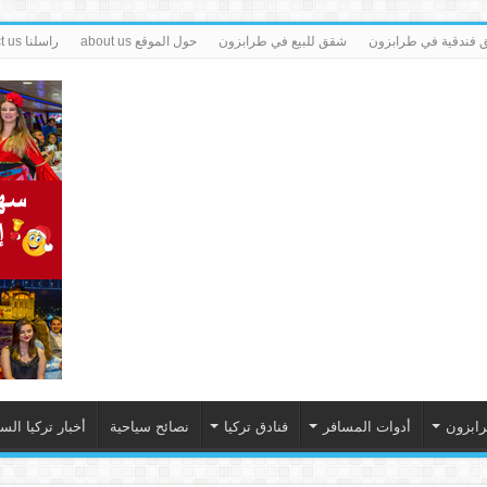
فندقية في طرابزون
شقق للبيع في طرابزون
حول الموقع about us
راسلنا contact us
رابزون
أدوات المسافر
فنادق تركيا
نصائح سياحية
أخبار تركيا الس