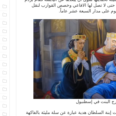
 حتى لا تصل لها الافاعي وخصص القوارب لنقل
ا
وم على مدار السبعة عشر عاماً.
ا
م
ا
ا
ا
ا
ا
ا
م
ا
ن
ج البنت في إسطنبول
ا
 إبنة السلطان هدية عبارة عن سلة مليئة بالفاكهة
ا