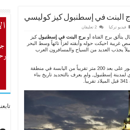
رج البنت في إسطنبول كيز كوليسي
فيديو تركيا
2 تعليقان
ل يتألق برج الفتاة أو
برج البنت في إسطنبول
كيز
 يحمله من قصص غريبة احيكت حوله وأبقته لغزاً تائهاً وسط البحر
يلاً يجذب العديد من السياح والمسافرون العرب
في وسط مضيق البسفور على بعد 200 متر تقريباً من اليابسة في منطقة
سم الاسيوي لمدينة إسطنبول, ولم يعرف بالتحديد تاريخ بناء
.
تابعن