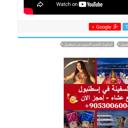
Google +
T
طنبول
أسكودار القسم الاسيوي في إسطنبول