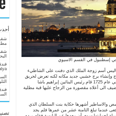
أحدث
شقق 
مطلة
شقق
البحر عا
في إسطنبول في القسم الاسيوي
فندق
alya
ليس أسم زوجة الملك الذي دفنت على الشاطيء
رج وإنشاء برج خشبي جديد مكانه لكنه تعرض لحريق
السي
الثل
عام 1719 ميلادي وتحول الى رماد, وفي عام 1725 قام رئيس البنائين إبراهيم باشا
ضيف الى أعلاه مقصورة من الزجاج عليها قبة مطلية
فند
السلطان 
صص والاساطير أشهرها حكاية بنت السلطان الذي
عى عندما تبلغ الثامنة عشر من عمرها فلم يجد
تصني
يلة لحمايتها سوى أن يبعدها عن اليابسة فقام بردم