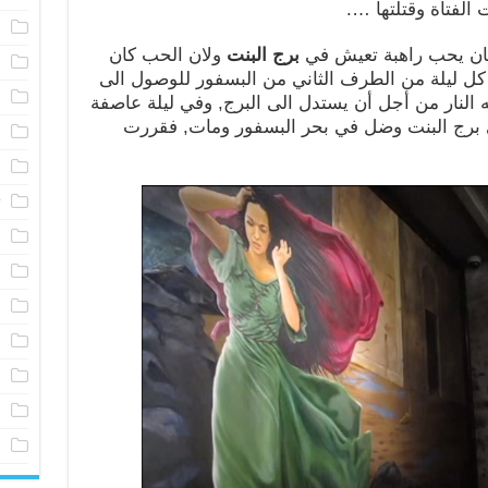
الفتاة وقتلتها ….
م
كان يحب راهبة تعيش في
برج البنت
ولان الحب كان
خ
 كل ليلة من الطرف الثاني من البسفور للوصول الى
ا
ه النار من أجل أن يستدل الى البرج, وفي ليلة عاصفة
ى برج البنت وضل في بحر البسفور ومات, فقررت
م
ا
ت
ف
ش
ف
أ
ف
ف
ف