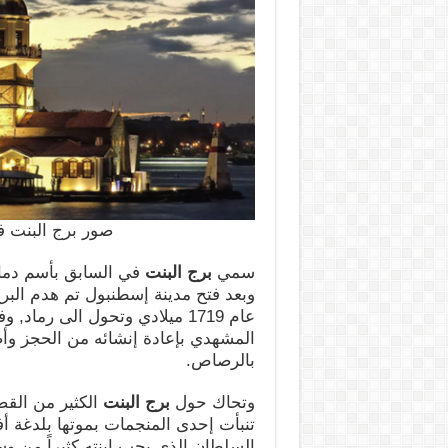
صور برج البنت 
سمي
برج البنت
في السابق بأسم دما
وبعد فتح مدينة إسطنبول تم هدم الب
المشهدي بإعادة إنشائه من الحجز وأ
بالرصاص.
وتحاك حول
برج البنت
الكثير من الق
تنبأت إحدى المنجمات بموتها بلدغة أف
السلطان الذي يحب إبنته كثيراً من وس