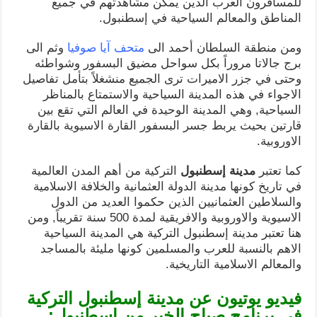
للمسافرون العرب الذين يمكن مشاهدتهم في جميع
المناطق والمعالم السياحية في إسطنبول.
ومن منطقة السلطان أحمد الى
متحف آيا صوفيا
وثم الى
برج جالاتا مروراً بكل سواحل مضيق البسفور وشواطئه
وحتى في جزر الاميرات ترى الجميع منشغلاً بتأمل تفاصيل
الاجواء في هذه المدينة السياحية والاستمتاع بالمناظر
السياحية, وهي المدينة الوحيدة في العالم التي تقع بين
قارتين بحيث يربط جسر البسفور القارة الاسيوية بالقارة
الاوروبية.
كما تعتبر
مدينة إسطنبول
التركية من أهم المدن العالمية
في تاريخ كونها مدينة الدولة العثمانية والخلافة الاسلامية
والسلاطين العثمانيين الذين حكموا العديد من الدول
الاسيوية والاوروبية والافريقية لمدة 500 سنة تقريباً, ومن
هنا تعتبر مدينة إسطنبول التركية هي المدينة السياحية
الاهم بالنسبة للعرب والمسلمين كونها مليئة بالمساجد
والمعالم الاسلامية التاريخية.
فيديو يوتيون عن مدينة إسطنبول التركية
في برنامج صباح الخير من إسطنبول: