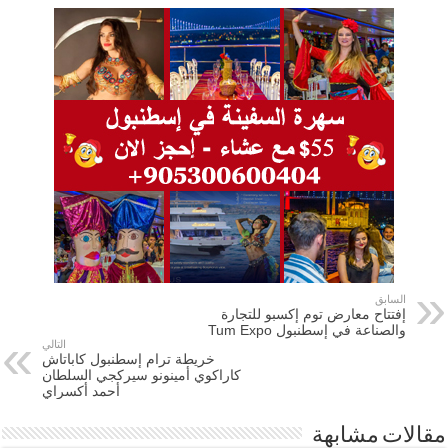
السابق
إفتتاح معارض توم إكسبو للتجارة
والصناعة في إسطنبول Tum Expo
التالي
خريطة ترام إسطنبول كاباتاش
كاراكوي أمينونو سيركجي السلطان
أحمد أكسراي
مقالات مشابهة