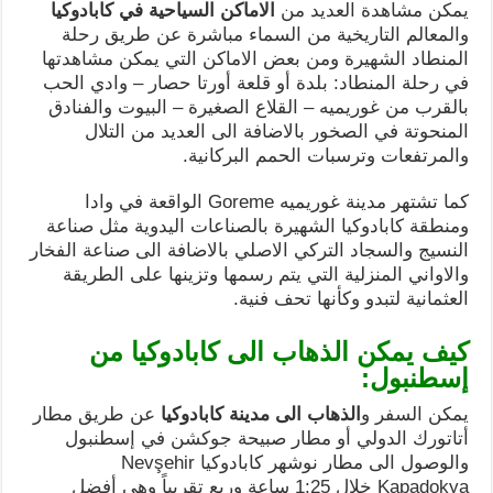
يمكن مشاهدة العديد من
الاماكن السياحية في كابادوكيا
والمعالم التاريخية من السماء مباشرة عن طريق رحلة
المنطاد الشهيرة ومن بعض الاماكن التي يمكن مشاهدتها
في رحلة المنطاد: بلدة أو قلعة أورتا حصار – وادي الحب
بالقرب من غوريميه – القلاع الصغيرة – البيوت والفنادق
المنحوتة في الصخور بالاضافة الى العديد من التلال
والمرتفعات وترسبات الحمم البركانية.
كما تشتهر مدينة غوريميه Goreme الواقعة في وادا
ومنطقة كابادوكيا الشهيرة بالصناعات اليدوية مثل صناعة
النسيج والسجاد التركي الاصلي بالاضافة الى صناعة الفخار
والاواني المنزلية التي يتم رسمها وتزينها على الطريقة
العثمانية لتبدو وكأنها تحف فنية.
كيف يمكن الذهاب الى كابادوكيا من
إسطنبول:
يمكن السفر و
الذهاب الى مدينة كابادوكيا
عن طريق مطار
أتاتورك الدولي أو مطار صبيحة جوكشن في إسطنبول
والوصول الى مطار نوشهر كابادوكيا Nevşehir
Kapadokya خلال 1:25 ساعة وربع تقريباً وهي أفضل