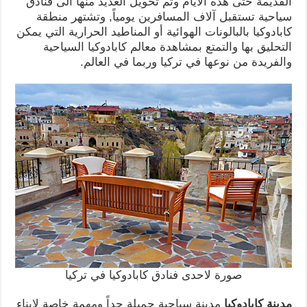
القديمة حتى هذه الايام وتم تحويل العديد منها الى فنادق
سياحية تستقبل آلاف المسافرين يومياً, وتشتهر منطقة
كابادوكيا بالبالونات الهوائية أو المناطيد الحرارية التي يمكن
التحليق بها والتمتع بمشاهدة معالم كابادوكيا السياحية
والفريدة من نوعها في تركيا وربما في العالم.
صورة لاحدى فنادق كابادوكيا في تركيا
مدينة كابادوكيا
مدينة سياحية جميلة جداً ومهمة خاصة لابناء