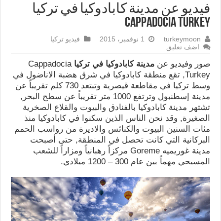
فيديو عن مدينة كابادوكيا في تركيا
Cappadocia Turkey
turkeymoon
1 نوفمبر، 2015
فيديو تركيا
اضف تعليق
صور وفيديو عن
مدينة كابادوكيا في تركيا
Cappadocia
Turkey, تقع منطقة كابادوكيا في شرق هضبة الاناضول في
وسط تركيا في مقاطعة قيصرية وتبتعد 730 كلم تقريباً عن
مدينة إسطنبول وترتفع 1000 متر تقريباً عن سطح البحر,
تشتهر مدينة كابادوكيا بالفنادق والبيوت والقلاع الصخرية
الصغيرة, وقد نحن الناس الذين سكنوا في كابادوكيا منذ
مئات السنين البيوت والكنائس والاديرة من رواسب الحمم
البركانية التي كانت تحصل في المنطقة, حتى أصبحت
مدينة غوريميه Goreme مركزاً رهبانياً ومزاراً للشعب
المسيحي مهماً بين عام 300 – 1200 ميلادي.