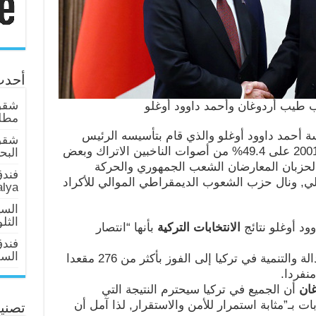
أحدث
شقق 
 طيب أردوغان وأحمد داوود أوغلو
مطلة
ة أحمد داوود أوغلو والذي قام بتأسيسه الرئيس
شقق
التركي رجب طيب أردوغان في عام 2001 على 49.4% من أصوات الناخبين الاتراك وبعض
البحر عا
الحزبان المعارضان الشعب الجمهوري والحركة
فندق
2% و12% على التوالي, ونال حزب الشعوب الديمقراطي الموالي للأكراد
alya
السي
الثل
د أوغلو نتائج
الانتخابات التركية
بأنها “انتصار
فند
السلطان 
وبعد فرز كل الأصوات يتجه حزب العدالة والتنمية في تركيا إلى الفوز بأكثر من 276 مقعدا
منفردا.
ان
أن الجميع في تركيا سيحترم النتيجة التي
ات بـ”مثابة استمرار للأمن والاستقرار, لذا آمل أن
تصني