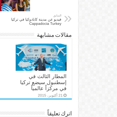
السابق
فيديو عن مدينة كابادوكيا في تركيا
Cappadocia Turkey
مقالات مشابهة
المطار الثالث في
إسطنبول سيضع تركيا
في مركزاً عالمياً
21 أكتوبر، 2015
اترك تعليقاً