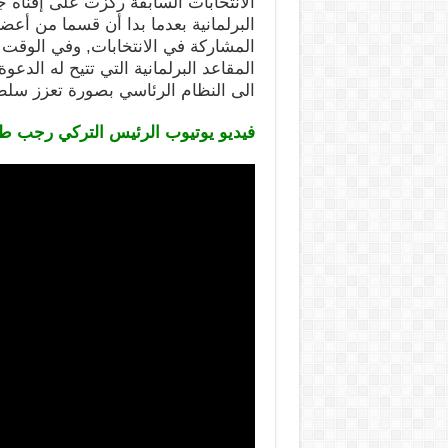
الانتخابات السابقة ركزت على إقناه جم
البرلمانية بعدما بدا أن قسما من أع
المشاركة في الانتخابات, وفي الوقت
المقاعد البرلمانية التي تتيح له الدعو
الى النظام الرئاسي بصورة تعزز سل
فيديو يوتيوب الرئيس التركي رجب ط