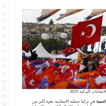
ا
ا
م
ا
ا
ا
ا
ا
ا
م
ا
ن
انتخابات التركية 2015
ا
تنمية
في تركيا حملته الانتخابية بقوة أكبر من
ا