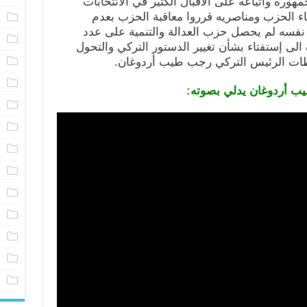
هوره وأتباعه على الاقبال الكثير في الانتخابات
ضاء الحزب ومناصريه قرروا معاقبة الحزب بعدم
م
 نفسه لم يحصل حزب العدالة والتنمية على عدد
خ
ة الى إستفتاء بشأن تغيير الدستور التركي والتحول
ا
طات الرئيس التركي رجب طيب أردوغان.
م
يب أردوغان يدلي بصوته:
ا
ت
ف
ش
ف
أ
ف
ف
ف