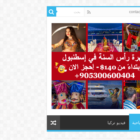
احية
فيديو تركيا