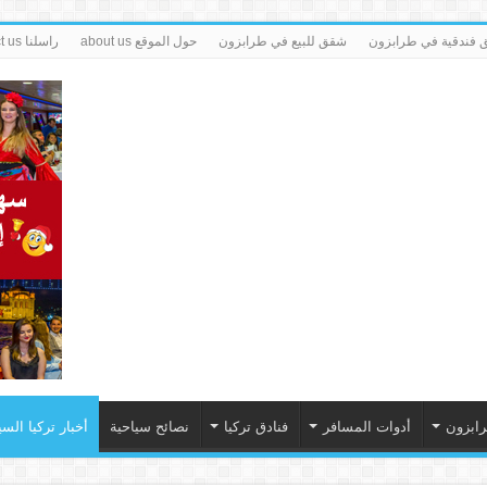
فندقية في طرابزون
شقق للبيع في طرابزون
حول الموقع about us
راسلنا contact us
رابزون
أدوات المسافر
فنادق تركيا
نصائح سياحية
أخبار تركيا السي