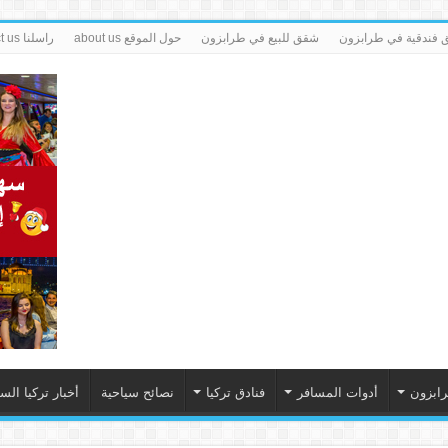
فندقية في طرابزون
شقق للبيع في طرابزون
حول الموقع about us
راسلنا contact us
رابزون
أدوات المسافر
فنادق تركيا
نصائح سياحية
أخبار تركيا الس