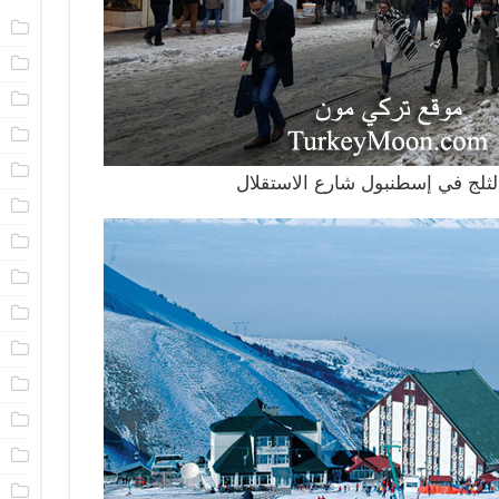
ا
ا
م
ا
ا
لج في إسطنبول شارع الاستقلال
ا
ا
ا
ا
م
ا
ن
ا
ا