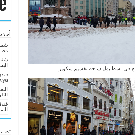
أحدث
شقق 
مطلة
شقق
البحر عا
ج في إسطنبول ساحة تقسيم سكوير
فندق
alya
السي
الثل
فند
السلطان 
تصني