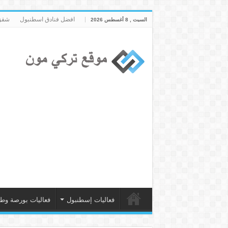
افضل فنادق اسطنبول
شقق 
السبت , 8 أغسطس 2026
فعاليات إسطنبول
فعاليات بورصة وط