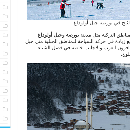
م
خ
لثلج في بورصة جبل أولوداغ
ا
ناطق التركية مثل مدينة
بورصة وجبل أولوداغ
م
 زيادة في حركة السياحة للمناطق الجبلية مثل جبل
ا
افرون العرب والاجانب خاصة في فصل الشتاء
ت
لوج.
ف
ش
ف
أ
ف
ف
ف