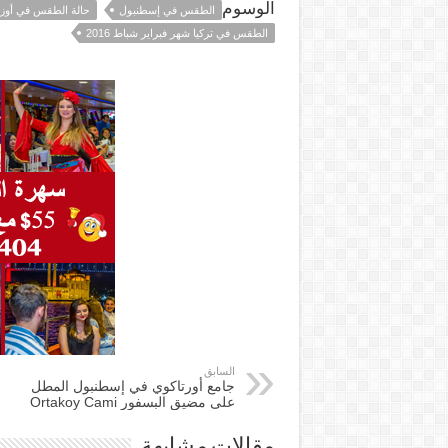
الوسوم
الطقس في إسطنبول
حالة الطقس في أوزن
الطقس في تركيا شهر فبراير شباط 2016
السابق
جامع أورتاكوي في إسطنبول المطل
على مضيق البسفور Ortakoy Cami
مقالات مشابهة