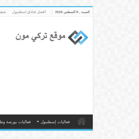
افضل فنادق اسطنبول
شقق 
السبت , 8 أغسطس 2026
فعاليات إسطنبول
فعاليات بورصة وط