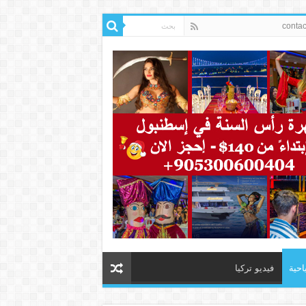
احية
فيديو تركيا