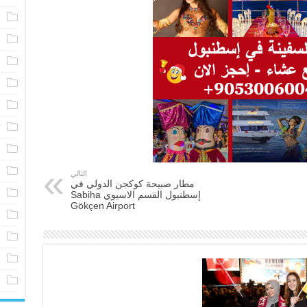
م
خ
ا
م
ا
ت
ف
ش
التالي
مطار صبيحة كوكجن الدولي في
ف
إسطنبول القسم الاسيوي Sabiha
Gökçen Airport
أ
ف
ف
ف