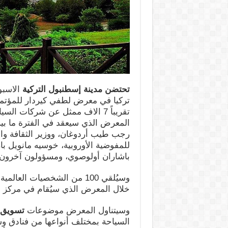
تحتضن مدينة إسطنبول التركية
الاسبو
تركيا في معرض لطفي كيردار للمؤتم
تقريباً 7 الاف ممثل عن شركات 
رجب طيب أردوغان، ووزير الثقافة وال
للمفوضية الأوروبية، خوسيه مانويل ب
باشاران أولوصوي، ومسؤولون آخرون.
وسيُلقي 100 من الشخصيات الع
خلال المعرض الذي سيُقام في مركز “
وسيتناول المعرض موضوعات
تسويق ا
السياحة بمختلف أنواعها من فنادق 