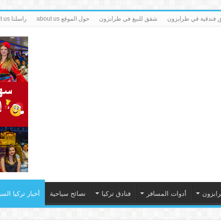
فندقية في طرابزون
شقق للبيع في طرابزون
حول الموقع about us
راسلنا contact us
رابزون
أدوات المسافر
فنادق تركيا
نصائح سياحية
أخبار تركيا السي