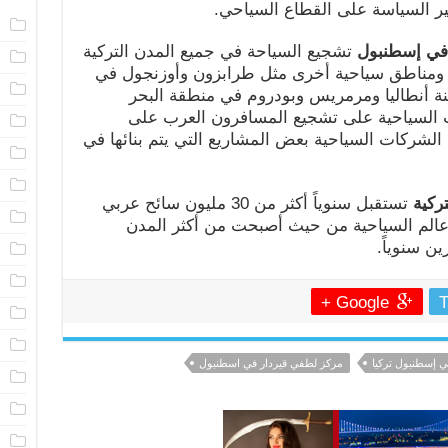
ثير السياسة على القطاع السياحي.
ا
 في إسطنبول
تشجيع السياحة في جميع المدن التركية
ا
 ومناطق سياحية أخرى مثل طرابزون وأوزنجول في
م
ينة أنطاليا ومرمريس وبودروم في منطقة البحر
 السياحية على تشجيع المسافرون العرب على
ا
لشركات السياحية بعض المشاريع التي يتم بنائها في
ا
ا
ركية
تستقبل سنوياً أكثر من 30 مليون سائح عربي
ا
في عالم السياحية من حيث أصبحت من أكثر المدن
ن سنوياً.
ا
ا
Google +
T
م
ا
ي إسطنبول تركيا
مركز لطفي قيردار في اسطنبول
ن
ا
ا