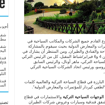
أحدث
شقق 
مطلة
ع القادم جميع الشركات والمكاتب السياحية في
رات والمعارض الدولية بحيث سيقوم بالمشاركة
شقق
البحر عا
السياحة والفنادق والطيران, ومن المنتظر أن يشارك في
المعرض الذي سيعقد في الفترة ما بين 4 و6 فبراير/شباط المقبل، كل من الرئيس التركي
فندق
سياحة التركي، ماهر أونال، والرئيس السابق
alya
اروسو، ورئيس اتحاد الشركات السياحية التركي
السي
الثل
فند
المية البارزة في قطاع السياحة التركية والعالمية كلمات
السلطان 
لطفي كيردار للمؤتمرات والمعارض الدولية”.
لوجهات السياحية التركية
والاستثمارات في قطاع
وشقق فندقية وسيارات وعروض شركات الطيران
تصني