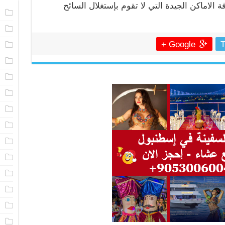
 الاماكن الجيدة التي لا تقوم بإستغلال السائح
ا
ا
Google +
T
م
ا
ا
ا
ا
ا
ا
م
ا
ن
ا
ا