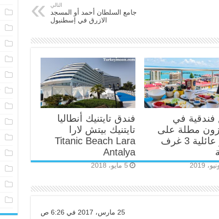
التالي
م
جامع السلطان أحمد أو المسجد
الازرق في إسطنبول
خ
ا
م
ا
ت
ف
فندقية في
فندق تايتنيك أنطاليا
ش
زون مطلة على
تايتنيك بيتش لارا
ف
البحر عائلية 3 غرف
Titanic Beach Lara
Antalya
أ
5 مايو، 2018
ف
ف
ف
25 مارس، 2017 في 6:26 ص