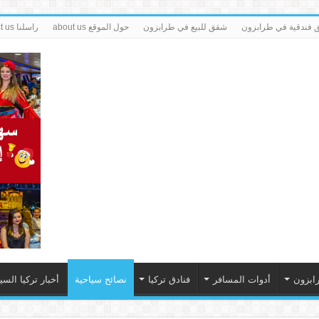
فندقية في طرابزون
شقق للبيع في طرابزون
حول الموقع about us
راسلنا contact us
ابزون
أدوات المسافر
فنادق تركيا
نصائح سياحية
أخبار تركيا السي