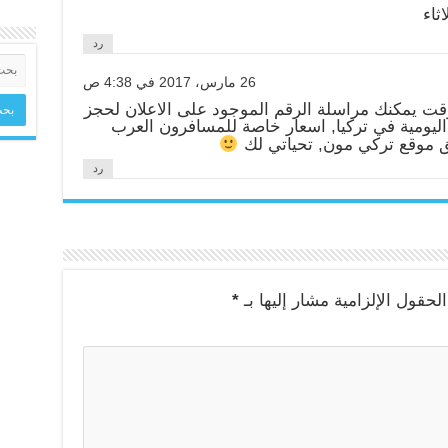
ثاء
رد
26 مارس، 2017 في 4:38 ص
وقت يمكنك مراسلة الرقم الموجود على الاعلان لحجز
اليومية في تركيا, اسعار خاصة للمسافرون العرب
 موقع تركي مون, تحياتي لك
رد
لحقول الإلزامية مشار إليها بـ
*