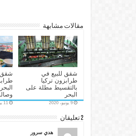
مقالات مشابهة
شقق للبيع في
شقق 
طرابزون تركيا
طراب
بالتقسيط مطلة على
البحر
وصالة
9 يونيو، 2020
11 يونيو، 2019
2 تعليقان
هدي سرور