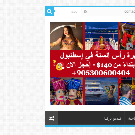
احية
فيديو تركيا