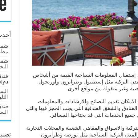
أحدث
شقق 
مطلة
شقق
البحر عا
ي إستقبال المعلومات السياحية القيمة من أشخاص
فندق
المدن التركية مثل إسطنبول وطرابزون وأوزنجول
alya
ية وغير منقولة من مواقع أخرى.
السي
الثل
الامكان تقديم النصائح والارشادات والمعلومات
فند
فنادق والشقق الفندقية التي يجب الحجز فيها والتي
السلطان 
 جميع الخدمات التي قد يحتاجها المسافر.
تركية والاسواق والمقاهي الشعبية والمحلات التجارية
لمدن التركية السياحية مثل بورصة وطرابزون
تصني