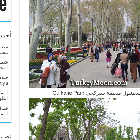
أحدث
شقق 
مطلة
شقق
البحر عا
فندق
alya
السي
ل منطقة سيركجي Gulhane Park
الثل
فند
السلطان 
تصني