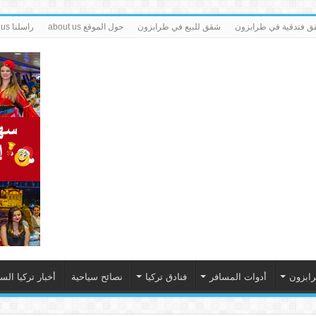
 فندقية في طرابزون
شقق للبيع في طرابزون
حول الموقع about us
راسلنا contact us
رابزون
أدوات المسافر
فنادق تركيا
نصائح سياحية
أخبار تركيا الس