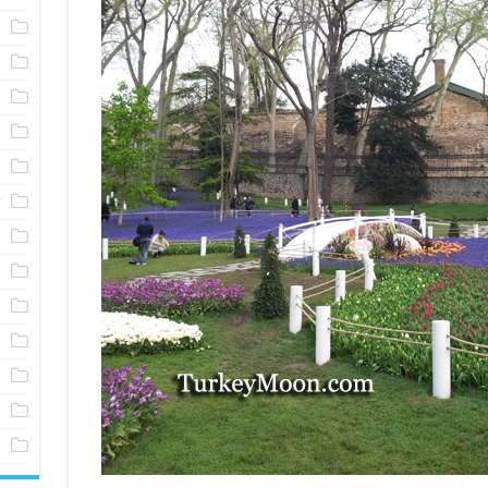
م
خ
ا
م
ا
ت
ف
ش
ف
أ
ف
ف
ف